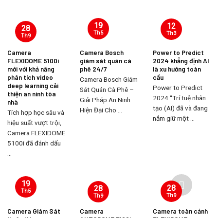
19
12
28
Th5
Th3
Th9
Camera
Camera Bosch
Power to Predict
FLEXIDOME 5100i
giám sát quán cà
2024 khẳng định AI
mới với khả năng
phê 24/7
là xu hướng toàn
phân tích video
cầu
Camera Bosch Giám
deep learning cải
Power to Predict
Sát Quán Cà Phê –
thiện an ninh tòa
2024 “Trí tuệ nhân
Giải Pháp An Ninh
nhà
tạo (AI) đã và đang
Hiện Đại Cho ...
Tích hợp học sâu và
nắm giữ một ...
hiệu suất vượt trội,
Camera FLEXIDOME
5100i đã đánh dấu
...
19
28
28
Th5
Th9
Th9
Camera Giám Sát
Camera
Camera toàn cảnh