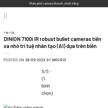
Skip
Phân phối camera Bosch chính hãng
to
content
TIN TỨC
DINION 7100i IR robust bullet cameras tiến
xa nhờ trí tuệ nhân tạo (AI) dựa trên biên
POSTED ON
28/09/2023
BY
MRCRIS
5/5 -
(1
bình
chọn)