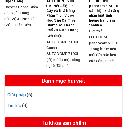
Ngân Hàng
AUTODOME 7100i
FLEXIDOME
(IR) Mới – Độ Tin
panoramic 5100i
Camera Bosch Giám
Cậy và Khả Năng
cải thiện khả năng
Sát Ngân Hàng –
Phân Tích Video
nhận biết tình
Bảo Vệ An Ninh Tài
Học Sâu Cải Thiện
huống bằng âm
Chính Toàn Diện ...
Giám Sát Thành
thanh AI
Phố và Giao Thông
Giới thiệu
Giới thiệu
FLEXIDOME
AUTODOME 7100i
panoramic 5100i
Camera
Trong bước tiến
AUTODOME 7100i
mới đầy hứa hẹn
(IR) mới là một công
của công nghệ ...
nghệ đột phá ...
Danh mục bài viết
Giải pháp
(6)
Tin tức
(9)
Từ khóa sản phẩm