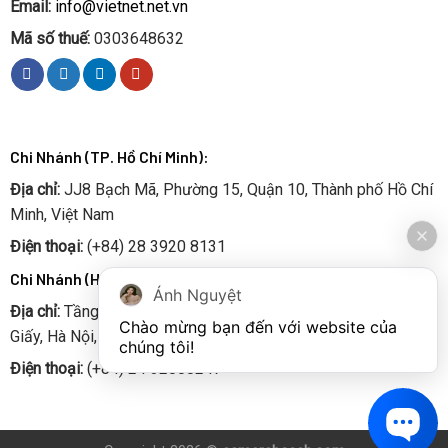
Email:
info@vietnet.net.vn
Mã số thuế:
0303648632
Chi Nhánh (TP. Hồ Chí Minh):
Địa chỉ:
JJ8 Bạch Mã, Phường 15, Quận 10, Thành phố Hồ Chí
Minh, Việt Nam
Điện thoại:
(+84) 28 3920 8131
Chi Nhánh (Hà Nội):
Ánh Nguyệt
Địa chỉ:
Tầng 6 số 52 Chùa Hà, Phường Quan Hoa, Quận Cầu
Chào mừng bạn đến với website của 
Giấy, Hà Nội, Việt Nam
chúng tôi!
Điện thoại:
(+84) 24 32008247