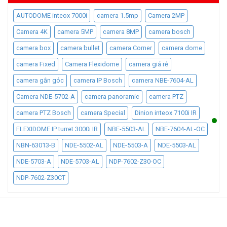
AUTODOME inteox 7000i
camera 1.5mp
Camera 2MP
Camera 4K
camera 5MP
camera 8MP
camera bosch
camera box
camera bullet
camera Corner
camera dome
camera Fixed
Camera Flexidome
camera giá rẻ
camera gắn góc
camera IP Bosch
camera NBE-7604-AL
Camera NDE-5702-A
camera panoramic
camera PTZ
camera PTZ Bosch
camera Special
Dinion inteox 7100i IR
FLEXIDOME IP turret 3000i IR
NBE-5503-AL
NBE-7604-AL-OC
NBN-63013-B
NDE-5502-AL
NDE-5503-A
NDE-5503-AL
NDE-5703-A
NDE-5703-AL
NDP-7602-Z30-OC
NDP-7602-Z30CT