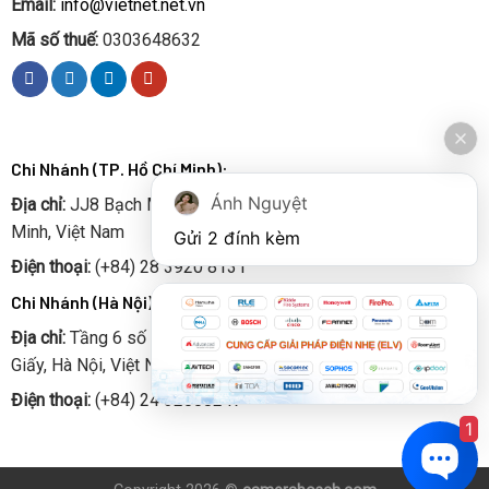
Email:
info@vietnet.net.vn
Mã số thuế:
0303648632
Chi Nhánh (TP. Hồ Chí Minh):
Ánh Nguyệt
Địa chỉ:
JJ8 Bạch Mã, Phường 15, Quận 10, Thành phố Hồ Chí
Minh, Việt Nam
Gửi 2 đính kèm
Điện thoại:
(+84) 28 3920 8131
Chi Nhánh (Hà Nội):
Địa chỉ:
Tầng 6 số 52 Chùa Hà, Phường Quan Hoa, Quận Cầu
Giấy, Hà Nội, Việt Nam
Điện thoại:
(+84) 24 32008247
1