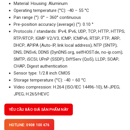
Material: Housing: Aluminum
Operating temperature (°C): -40 – 55 °C
Pan range (°): 0° – 360° continuous
Pre-position accuracy (average) (°): 0.10 °
Protocols / standards: IPv4; IPv6; UDP; TCP; HTTP; HTTPS;
RTP/RTCP; IGMP V2/V3; ICMP; ICMPv6; RTSP; FTP; ARP;
DHCP; APIPA (Auto-IP, link local address); NTP (SNTP);
DNS; DNSv6; DDNS (DynDNS.org, selfHOST.de, no-ip.com);
SMTP; iSCSI; UPnP (SSDP); DiffServ (QoS); LLDP; SOAP;
CHAP; Digest authentication
Sensor type: 1/2.8 inch CMOS
Storage temperature (°C): -40 – 60 °C
Video compression: H.264 (ISO/IEC 14496-10); M-JPEG;
JPEG; H.265/HEVC
YÊU CẦU BÁO GIÁ SẢN PHẨM NÀY
HOTLINE: 0908 100 676