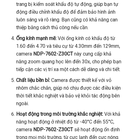
trang bị kiểm soát khẩu độ tự động, giúp bạn tự
động điều chỉnh khẩu độ để đảm bảo hình ảnh
luôn sáng và rõ ràng. Bạn cũng có khả năng can
thiệp bằng cách thủ công nếu cần.
Ống kính mạnh mẽ:
Với ống kính có khẩu độ từ
1.60 đến 4.70 và tiêu cự từ 4.30mm đến 129mm,
camera
NDP-7602-Z30CT
này cung cấp khả
năng zoom quang học lên đến 30x, cho phép bạn
tiếp cận các vị trí xa một cách dễ dàng và chi tiết.
Chất liệu bền bỉ:
Camera được thiết kế với vỏ
nhôm chắc chắn, giúp nó chịu được các điều kiện
thời tiết khắc nghiệt và bảo vệ khỏi tác động bên
ngoài.
Hoạt động trong môi trường khắc nghiệt:
Với khả
năng hoạt động ở nhiệt độ từ -40°C đến 55°C,
camera
NDP-7602-Z30CT
sẽ hoạt động ổn định
trong mọi môi trường, từ cực lạnh đến cực nóng.