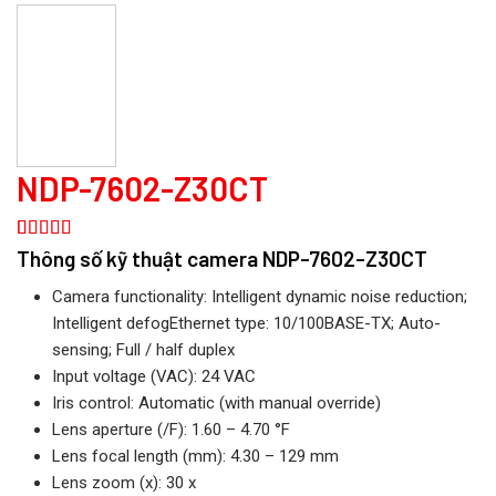
NDP-7602-Z30CT
5.00
1
trên 5
Thông số kỹ thuật camera
NDP-7602-Z30CT
dựa trên
đánh giá
Camera functionality: Intelligent dynamic noise reduction;
Intelligent defogEthernet type: 10/100BASE-TX; Auto-
sensing; Full / half duplex
Input voltage (VAC): 24 VAC
Iris control: Automatic (with manual override)
Lens aperture (/F): 1.60 – 4.70 °F
Lens focal length (mm): 4.30 – 129 mm
Lens zoom (x): 30 x