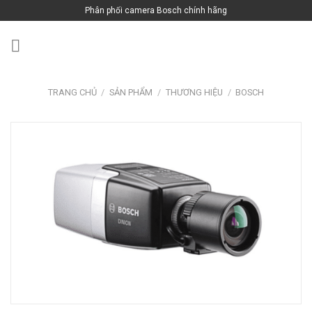
Skip
Phân phối camera Bosch chính hãng
to
content
TRANG CHỦ
/
SẢN PHẨM
/
THƯƠNG HIỆU
/
BOSCH