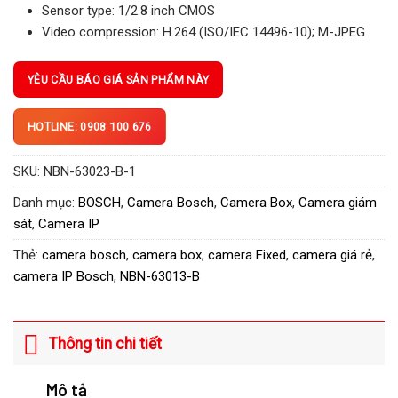
Sensor type: 1/2.8 inch CMOS
Video compression: H.264 (ISO/IEC 14496-10); M-JPEG
YÊU CẦU BÁO GIÁ SẢN PHẨM NÀY
HOTLINE: 0908 100 676
SKU:
NBN-63023-B-1
Danh mục:
BOSCH
,
Camera Bosch
,
Camera Box
,
Camera giám
sát
,
Camera IP
Thẻ:
camera bosch
,
camera box
,
camera Fixed
,
camera giá rẻ
,
camera IP Bosch
,
NBN-63013-B
Thông tin chi tiết
Mô tả