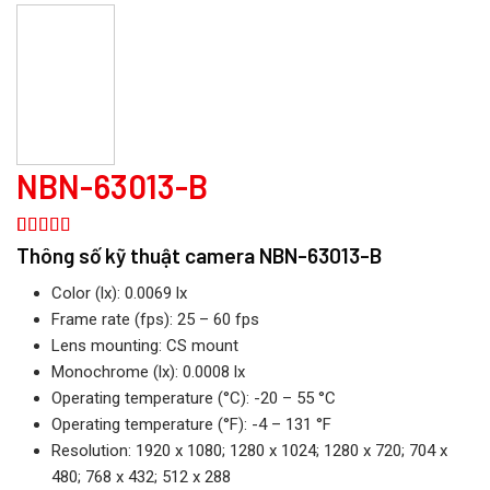
NBN-63013-B
5.00
1
trên 5
Thông số kỹ thuật camera NBN-63013-B
dựa trên
đánh giá
Color (lx): 0.0069 lx
Frame rate (fps): 25 – 60 fps
Lens mounting: CS mount
Monochrome (lx): 0.0008 lx
Operating temperature (°C): -20 – 55 °C
Operating temperature (°F): -4 – 131 °F
Resolution: 1920 x 1080; 1280 x 1024; 1280 x 720; 704 x
480; 768 x 432; 512 x 288